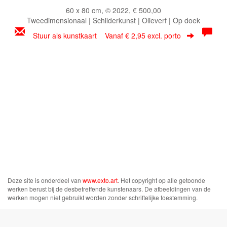
60 x 80 cm, © 2022, € 500,00
Tweedimensionaal | Schilderkunst | Olieverf | Op doek
Stuur als kunstkaart
Vanaf € 2,95 excl. porto
Deze site is onderdeel van
www.exto.art
. Het copyright op alle getoonde
werken berust bij de desbetreffende kunstenaars. De afbeeldingen van de
werken mogen niet gebruikt worden zonder schriftelijke toestemming.