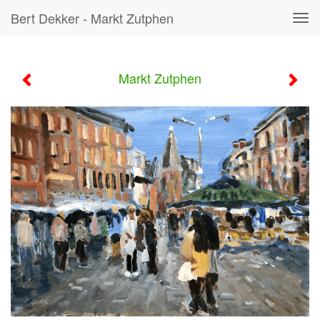
Bert Dekker - Markt Zutphen
Tog
navi
Markt Zutphen