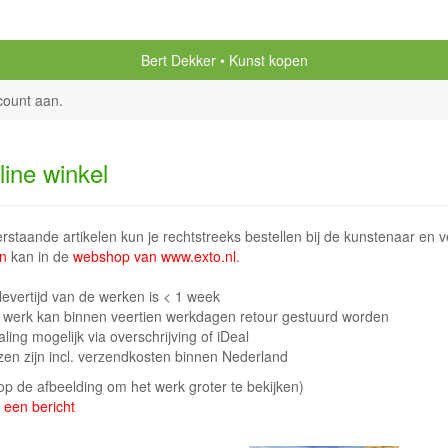
Bert Dekker
Kunst kopen
count aan
.
line winkel
staande artikelen kun je rechtstreeks bestellen bij de kunstenaar en v
n
kan in de
webshop van www.exto.nl
.
levertijd van de werken is < 1 week
t werk kan binnen veertien werkdagen retour gestuurd worden
aling mogelijk via overschrijving of iDeal
jzen zijn incl. verzendkosten binnen Nederland
 op de afbeelding om het werk groter te bekijken)
 een bericht