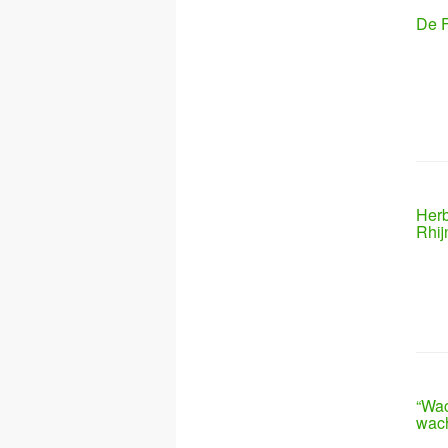
De F
Herb
Rhi
“Wac
wach