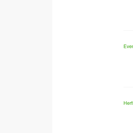
Even
Herf