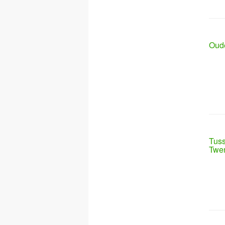
Oude
Tuss
Twe