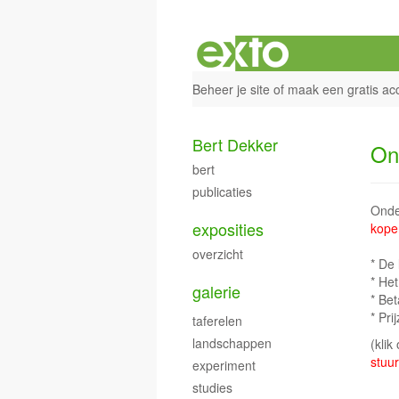
Beheer je site
of
maak een gratis ac
Bert Dekker
On
bert
publicaties
Onder
exposities
kope
overzicht
* De 
* He
galerie
* Bet
* Pri
taferelen
landschappen
(klik
stuur
experiment
studies