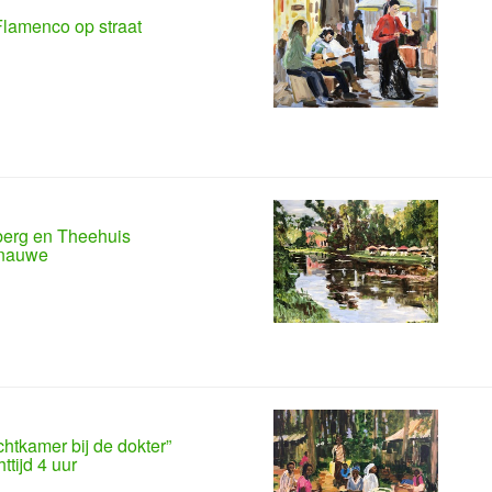
lamenco op straat
erg en Theehuis
jnauwe
htkamer bij de dokter”
ttijd 4 uur