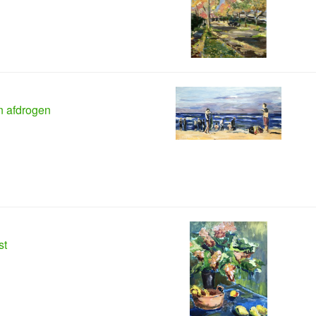
 afdrogen
st